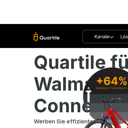
Kanäle
Lö
Quartile 
Walmart
Connect
Werben Sie effizienter und effekti