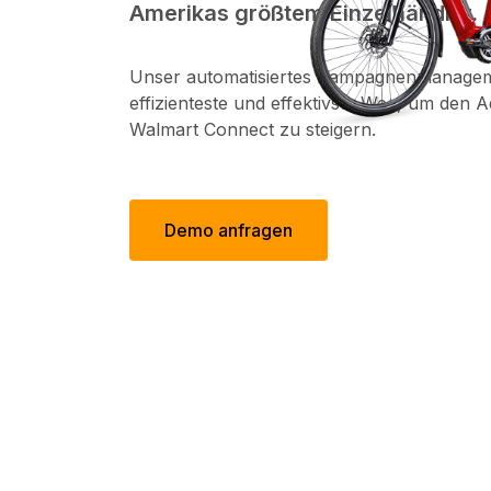
Amerikas größtem Einzelhändler.
Unser automatisiertes Kampagnenmanageme
effizienteste und effektivste Weg, um den A
Walmart Connect zu steigern.
Demo anfragen
Marken 