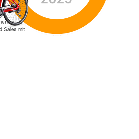
nt ist der
d Sales mit
aus allen Branchen vertr